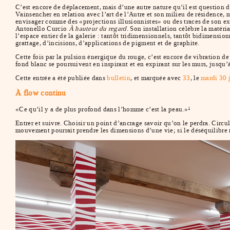
C’est encore de déplacement, mais d’une autre nature qu’il est question 
Vainsencher en relation avec l’art de l’Autre et son milieu de résidence, 
envisager comme des «projections illusionnistes» ou des traces de son exp
Antonello Curcio
À hauteur du regard
. Son installation célèbre la matér
l’espace entier de la galerie : tantôt tridimensionnels, tantôt bidimensio
grattage, d’incisions, d’applications de pigment et de graphite.
Cette fois par la pulsion énergique du rouge, c’est encore de vibration de
fond blanc se poursuivent en inspirant et en expirant sur les murs, jusqu’
Cette entrée a été publiée dans
bulletin
, et marquée avec
33
, le
mardi 30 
À flow continu
«Ce qu’il y a de plus profond dans l’homme c’est la peau.»
1
Entrer et suivre. Choisir un point d’ancrage savoir qu’on le perdra. Circul
mouvement pourrait prendre les dimensions d’une vie; si le déséquilibre n