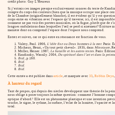
crédit photo: Guy L’Heureux
Si j’extrais ces images presque exclusivement sonores du texte de Kandins
compte du corps des couleurs (bien que la musique occupe une place centr
de la Chambre (originellement blanche), il est évident qu’il y est questi
corps entre en vibration avec l’espace qu’il traverse; ici, il est impossible
comment ne pas voir des portées musicales, où la fugue, plutôt que de s’ins
longues ondulations dans lesquelles l’œil se perd si aisément? Écriture m
manière dont on comprend l’espace dont l’espace nous comprend.
Entrez et suivez, car ce qui entre en résonance est fonction de vous.
Valéry, Paul. 1966,
L’idée fixe ou Deux hommes à la mer
. Paris: 
Michaux, Henri, «Un tout petit cheval». 1935, dans
Minotaure
, R
Müller, Heiner. 1987,
La bataille et les autres textes
. Paris: Éditi
Kandinsky, Wassily. 2004,
Du spirituel dans l’art et dans la peintu
Ibid
., p.160.
Ibid
.
Ibid
.
Ibid
.
Cette entrée a été publiée dans
article
, et marquée avec
33
,
Robbin Deyo
À hauteur du regard
Tant de propos, qui depuis des siècles développent une théorie de la pe
nous oblige à poser toujours la même question: comment l’homme comprend-
optique d’abord.
Elle est un phénomène plastique et une intention précise 
1
touche, le signe, le rythme, la surface, l’éclat de la lumière, l’opacité 
total.