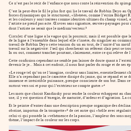
Ce n’est pas le récit de l’enfance que nous conte la réinvention du spirogra
C’est là peut-être le fil le plus fort qui lie le travail de Robbin Deyo au O
forces dynamiques qui le structurent, «libérées, comme l’écrira Bridget R
et les couleurs y sont traitées comme identités ultimes du champ visuel, o
l’artiste ne prend pas acte. Œuvres sans signature, œuvres-paysages pour 
dont l’artiste ne serait que le médium/vecteur.
3
Circulez d’une ligne à la vague qui la poursuit; mais il est possible que l
de la ligne à l’ensemble dans lequel elle s’insère, du singulier au commun 
travail de Robbin Deyo cette tension du un au tout, de l’unité d’un motif
travail sur la négativité: l’œil qui chercherait un référent clair peut se tro
In ou out, comment trancher pourtant, clairement, entre ce qui relève de l’
Cette confusion cependant ne semble pas laisser de doute quant à l’extério
devenir le je… Mais à cet endroit, il nous faut parler du rouge et de ses ép
«Le rouge tel qu’on se l’imagine, couleur sans limites, essentiellement 
Elle n’a cependant pas le caractère dissipé du jaune, qui se répand et se 
immense et irrésistible puissance, presque consciente de son but. Dans cet
surtout vers soi et pour qui l’extérieur ne compte guère.»
4
Les mots que choisit Kandinsky pour rendre la couleur échappent au champ
use; il y est question d’énergie, de maturité, d’ardeur et d’agitation. La c
Et le peintre d’entrer dans une description presque organique des déclin
obstiné, importun de la trompette»
de cet autre qui «brûle avec régulari
5
celui-ci qui possède la «véhémence de la passion, l’ampleur des sons mo
thème, l’impact de la couleur sur les corps.