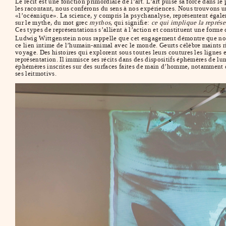
Le récit est une fonction primordiale de l’art. L’art puise sa force dans l
les racontant, nous conférons du sens à nos expériences. Nous trouvons 
«l’océanique». La science, y compris la psychanalyse, représentent égalem
sur le mythe, du mot grec
mythos
, qui signifie:
ce qui implique la représ
Ces types de représentations s’allient à l’action et constituent une for
Ludwig Wittgenstein nous rappelle que cet engagement démontre que nou
ce lien intime de l’humain-animal avec le monde. Geurts célèbre maints rit
voyage. Des histoires qui explorent sous toutes leurs coutures les lignes e
représentation. Il immisce ses récits dans des dispositifs éphémères de lu
éphémères inscrites sur des surfaces faites de main d’homme, notamment d
ses leitmotivs.