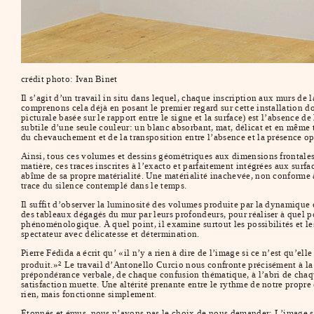
crédit photo: Ivan Binet
Il s’agit d’un travail in situ dans lequel, chaque inscription aux murs de
comprenons cela déjà en posant le premier regard sur cette installation 
picturale basée sur le rapport entre le signe et la surface) est l’absence d
subtile d’une seule couleur: un blanc absorbant, mat, délicat et en même
du chevauchement et de la transposition entre l’absence et la présence op
Ainsi, tous ces volumes et dessins géométriques aux dimensions frontales
matière, ces traces inscrites à l’exacto et parfaitement intégrées aux surfa
abîme de sa propre matérialité. Une matérialité inachevée, non conforme à
trace du silence contemplé dans le temps.
Il suffit d’observer la luminosité des volumes produite par la dynamique 
des tableaux dégagés du mur par leurs profondeurs, pour réaliser à quel p
phénoménologique. À quel point, il examine surtout les possibilités et l
spectateur avec délicatesse et détermination.
Pierre Fédida a écrit qu’ «il n’y a rien à dire de l’image si ce n’est qu’el
produit.»
Le travail d’Antonello Curcio nous confronte précisément à la
2
prépondérance verbale, de chaque confusion thématique, à l’abri de chaqu
satisfaction muette. Une altérité prenante entre le rythme de notre propre 
rien, mais fonctionne simplement.
Étonnés et émus, nous n’avons pas le choix de nous demander: L’image ser