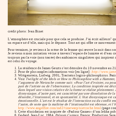
crédit photo: Ivan Binet
L’atmosphère est cruciale pour que cela se produise. J’ai écrit ailleurs
qu
7
un espace né d’elle, mais qui le dépasse. Tout art qui offre ce mouvement
Pour terminer, je reviens à la scène de la femme qui œuvre la nuit dans so
Je reviens à mon initiation vécue à travers l’espace de lumière et d’eau c
toujours par la voie (non tracée) des ambiances singulières qui inspirent 
est celui du voyage.
La résidence de James Geurts s’est déroulée du 10 novembre au 2
Pour de plus amples informations voir [en ligne]:
http://www.jame
Wittgenstein, Ludwig. 2001, Tractatus logico-philosophicus. Paris
Voir
Twilight of the Idols or How to Philosophise with a Hammer
,
l’argument de Nietzsche comme suit: «Pour l’art d’exister, ou pour 
part de l’artiste ou de l’observateur. La condition inspirée est d
dans lequel une vision créative de la forme se réalise pleinement. L
dionysiaque, d’autre part, est caractérisé par une dissolution de l
désordre, l’irrationnel, et en spontanéité. L’état dionysiaque est ca
émotionnelle. L’art est le résultat de l’interaction ou du conflit e
l’autre, de sorte que la maîtrise de l’irrationalité est obtenue, et 
http://www.angelfire.com/md2/timewarp/nietzsche.html
(page con
Cette élucidation est inspirée de «Parlour Games» d’om lekha pu
Godard, Jean-Luc. 1984,
Prénom Carmen
. France: Production Sara