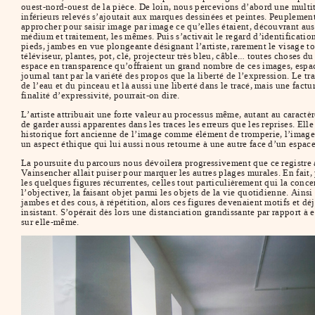
ouest-nord-ouest de la pièce. De loin, nous percevions d’abord une multit
inférieurs relevés s’ajoutait aux marques dessinées et peintes. Peuplemen
approcher pour saisir image par image ce qu’elles étaient, découvrant aus
médium et traitement, les mêmes. Puis s’activait le regard d’identificatio
pieds, jambes en vue plongeante désignant l’artiste, rarement le visage toute
téléviseur, plantes, pot, clé, projecteur très bleu, câble… toutes choses d
espace en transparence qu’offraient un grand nombre de ces images, espac
journal tant par la variété des propos que la liberté de l’expression. Le t
de l’eau et du pinceau et là aussi une liberté dans le tracé, mais une fact
finalité d’expressivité, pourrait-on dire.
L’artiste attribuait une forte valeur au processus même, autant au caractèr
de garder aussi apparentes dans les traces les erreurs que les reprises. Ell
historique fort ancienne de l’image comme élément de tromperie, l’image me
un aspect éthique qui lui aussi nous retourne à une autre face d’un espace
La poursuite du parcours nous dévoilera progressivement que ce registre a
Vainsencher allait puiser pour marquer les autres plages murales. En fait
les quelques figures récurrentes, celles tout particulièrement qui la concer
l’objectiver, la faisant objet parmi les objets de la vie quotidienne. Ainsi
jambes et des cous, à répétition, alors ces figures devenaient motifs et d
insistant. S’opérait dès lors une distanciation grandissante par rapport à 
sur elle-même.