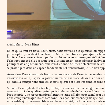
crédit photo: Ivan Binet
En ce qui a trait au travail de Geurts, nous arrivons à la question du rappo
philosophie possèdent leurs limites. Mais il faut bien un jour quitter la 
lumière. Les choses existent par leurs phénomènes opposés, en réalité, les 
l’abstraction) cède le pas à un tout plus important; généralement la dyna
pourquoi de ce phénomène, étudions l’énoncé de Friedrich Nietzsche sur la
se prolongent dans un espace fondamental et transhistorique. Ce lieu ap
Ainsi dans l’installation de Geurts, la circulation de l’eau, à travers des
jusqu’à la galerie au rez-de-chaussée, devient en soi un
CHAMBRE BLANCHE
qu’elles la transportent ailleurs. Récits épiques et histoires simples sont
Suivant l’exemple de Nietzsche, de façon à transcender la catégorisation 
compatibilité des qualités, principe issu du monde de la magie. Une chose
Par exemple, une représentation figurative, une effigie, peut remplacer un
nous comprenons que les choses sont liées par leur essence plus que par 
impassible qu’il ne ressemble à un cheval craintif, un homme en spirale 