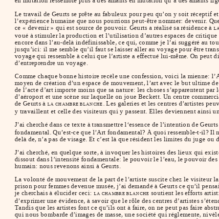
en mutation ressemble plus à des amants en mutation qu’à des amants fig
Le travail de Geurts se prête au fabuleux pour peu qu’on y soit réceptif e
l’expérience humaine que nous pourrions peut-être nommer: devenir. Que
ce « devenir » qui est source de pouvoir. Geurts a réalisé sa résidence à
L
voué à stimuler la production et l’utilisation d’autres espaces de critique
encore dans l’au-delà indéfinissable, ce qui, comme je l’ai suggéré au tout
jusqu’ici: il me semble qu’il faut se laisser aller au voyage pour être tra
voyage qui ressemble à celui que l’artiste a effectué lui-même. On peut d
d’entreprendre un voyage.
Comme chaque bonne histoire recèle une confession, voici la mienne: l’Ar
moyen de création d’un espace de mouvement, l’art avec le but ultime de 
de l’acte d’art importe moins que sa nature: les choses s’apparentent par
d’aéroport et une scène sur laquelle on joue Beckett. Un centre commercial
de Geurts à
. Les galeries et les centres d’artistes peu
LA CHAMBRE BLANCHE
y travaillent et celle des visiteurs qui y passent. Elles deviennent ainsi u
J’ai cherché dans ce texte à transmettre l‘essence de l’intention de Geurt
fondamental. Qu’est-ce que l’Art fondamental? À quoi ressemble-t-il? Il 
delà de, n’a pas de visage. Et c’est là que résident les limites du juge ou 
J’ai cherché, en quelque sorte, à invoquer les histoires des lieux qui exis
dissout dans l’intensité fondamentale: le pouvoir le l’eau, le pouvoir des
humain: nous revenons ainsi à Geurts.
La volonté de mouvement de la part de l’artiste suscite chez le visiteur 
prison pour femmes devenue musée, j’ai demandé à Geurts ce qu’il pensait d
je cherchais à élucider ceci:
soutient les efforts artis
LA CHAMBRE BLANCHE
d’exprimer une évidence, à savoir que le rôle des centres d’artistes s’éte
Tandis que les artistes font ce qu’ils ont à faire, on ne peut pas faire abs
qui nous bombarde d’images de masse, une société qui réglemente, nivèle 