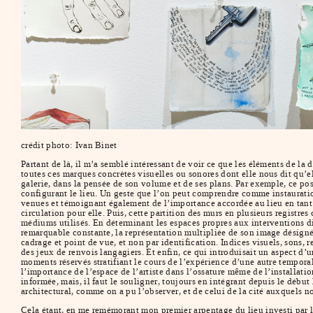
crédit photo: Ivan Binet
Partant de là, il m’a semblé intéressant de voir ce que les éléments de la
toutes ces marques concrètes visuelles ou sonores dont elle nous dit qu’el
galerie, dans la pensée de son volume et de ses plans. Par exemple, ce pos
configurant le lieu. Un geste que l’on peut comprendre comme instauration 
venues et témoignant également de l’importance accordée au lieu en tant q
circulation pour elle. Puis, cette partition des murs en plusieurs registr
médiums utilisés. En déterminant les espaces propres aux interventions div
remarquable constante, la représentation multipliée de son image désignée, 
cadrage et point de vue, et non par identification. Indices visuels, sons,
des jeux de renvois langagiers. Et enfin, ce qui introduisait un aspect d’un
moments réservés stratifiant le cours de l’expérience d’une autre temporali
l’importance de l’espace de l’artiste dans l’ossature même de l’installation
informée, mais, il faut le souligner, toujours en intégrant depuis le début
architectural, comme on a pu l’observer, et de celui de la cité auxquels n
Cela étant, en me remémorant mon premier arpentage du lieu investi par l’a