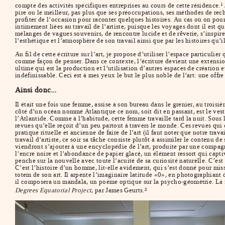
compte des activités spécifiques entreprises au cours de cette résidence.
1
pire ou le meilleur, pas plus que ses préoccupations, ses méthodes de rech
profiter de l’occasion pour raconter quelques histoires. Au cas où on pourra
intimement liées au travail de l’artiste, puisque les voyages dont il est
mélanges de vagues souvenirs, de rencontre lucide et de rêverie, s’inspir
l’esthétique et l’atmosphère de son travail ainsi que par les histoires qu’
Au fil de cette écriture sur l’art, je propose d’utiliser l’espace particuli
comme façon de penser. Dans ce contexte, l’écriture devient une extension 
ultime qui est la production et l’utilisation d’autres espaces de création 
indéfinissable. Ceci est à mes yeux le but le plus noble de l’art: une offr
Ainsi donc…
Il était une fois une femme, assise à son bureau dans le grenier, au troisi
côté d’un océan nommé Atlantique ce nom, soit dit en passant, est le vest
l’Atlantide. Comme à l’habitude, cette femme travaille tard la nuit. Sous
revues qu’elle reçoit d’un peu partout à travers le monde. Ces revues qui
pratique rituelle et ancienne de faire de l’art (il faut noter que notre tra
travail d’artiste, ce soir sa tâche consiste plutôt à assimiler le contenu 
viendront s’ajouter à une encyclopédie de l’art, produite par une compagn
l’encre noire et l’abondance de papier glacé, un élément ressort qui captiv
penche sur la nouvelle avec toute l’acuité de sa curiosité naturelle. C’est
C’est l’histoire d’un homme, lit-elle avidement, qui s’est donné pour missi
totem de son art. Il arpente l’imaginaire latitude «0», en photographiant 
il composera un mandala, un poème optique sur la psycho-géométrie. La fe
Degrees Equatorial Project
, par James Geurts.
2