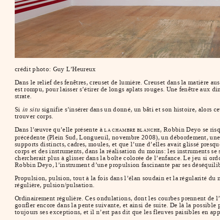
crédit photo: Guy L’Heureux
Dans le relief des fenêtres, creuset de lumière. Creuset dans la matière au
est rompu, pour laisser s’étirer de longs aplats rouges. Une fenêtre aux d
strate.
Si
in situ
signifie s’insérer dans un donné, un bâti et son histoire, alors ce
trouver corps.
Dans l’œuvre qu’elle présente à
, Robbin Deyo se risq
LA CHAMBRE BLANCHE
précédente (Plein Sud, Longueuil, novembre 2008), un débordement, une e
supports distincts, cadres, moules, et que l’une d’elles avait glissé presq
corps et des instruments, dans la réalisation du moins: les instruments se
chercherait plus à glisser dans la boîte colorée de l’enfance. Le jeu si or
Robbin Deyo, l’instrument d’une propulsion fascinante par ses déséquilib
Propulsion, pulsion, tout à la fois dans l’élan soudain et la régularité d
régulière, pulsion/pulsation.
Ordinairement régulière. Ces ondulations, dont les courbes prennent de l
gonfler encore dans la pente suivante, et ainsi de suite. De là la possible
toujours ses exceptions, et il n’est pas dit que les fleuves paisibles en 