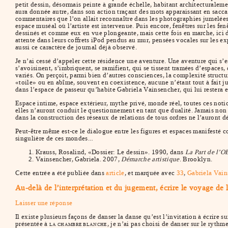
petit dessin, désormais peinte à grande échelle, habitant architecturalem
aura donnée autre, dans son action traçant des mots apparaissant en saccad
commentaires que l’on allait reconnaître dans les photographies jumelées
espace muséal où l’artiste est intervenue. Puis encore, fenêtres sur les fe
dessinés et comme eux en vue plongeante, mais cette fois en marche, ici da
attente dans leurs coffrets iPod pendus au mur, pensées vocales sur les exp
aussi ce caractère de journal déjà observé.
Je n’ai cessé d’appeler cette résidence une aventure. Une aventure qui s’est
s’avoisinent, s’imbriquent, se ramifient, qui se tissent tramées d’espaces,
variés. On perçoit, parmi bien d’autres consciences, la complexité structur
«toile» ou en abîme, souvent en coexistence, aucune n’étant tout à fait j
dans l’espace de passeur qu’habite Gabriela Vainsencher, qui lui restera e
Espace intime, espace extérieur, mythe privé, monde réel, toutes ces noti
elles n’auront conduit le questionnement en tant que dualité. Jamais non 
dans la construction des réseaux de relations de tous ordres ne l’auront d
Peut-être même est-ce le dialogue entre les figures et espaces manifesté
singulière de ces mondes…
Krauss, Rosalind, «Dossier: Le dessin». 1990, dans
La Part de l’OE
Vainsencher, Gabriela. 2007,
Démarche artistique
. Brooklyn.
Cette entrée a été publiée dans
article
, et marquée avec
33
,
Gabriela Vain
Au-delà de l’interprétation et du jugement, écrire le voyage de l
Laisser une réponse
Il existe plusieurs façons de danser la danse qu’est l’invitation à écrire su
présentée à
, je n’ai pas choisi de danser sur le ryth
LA CHAMBRE BLANCHE