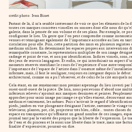
crédit photo: Ivan Binet
Partant de là, il m’a semblé intéressant de voir ce que les éléments de la
toutes ces marques concrètes visuelles ou sonores dont elle nous dit qu’el
galerie, dans la pensée de son volume et de ses plans. Par exemple, ce pos
configurant le lieu. Un geste que l’on peut comprendre comme instauration 
venues et témoignant également de l’importance accordée au lieu en tant q
circulation pour elle. Puis, cette partition des murs en plusieurs registr
médiums utilisés. En déterminant les espaces propres aux interventions div
remarquable constante, la représentation multipliée de son image désignée, 
cadrage et point de vue, et non par identification. Indices visuels, sons,
des jeux de renvois langagiers. Et enfin, ce qui introduisait un aspect d’un
moments réservés stratifiant le cours de l’expérience d’une autre temporali
l’importance de l’espace de l’artiste dans l’ossature même de l’installation
informée, mais, il faut le souligner, toujours en intégrant depuis le début
architectural, comme on a pu l’observer, et de celui de la cité auxquels n
Cela étant, en me remémorant mon premier arpentage du lieu investi par l’a
ouest-nord-ouest de la pièce. De loin, nous percevions d’abord une multit
inférieurs relevés s’ajoutait aux marques dessinées et peintes. Peuplemen
approcher pour saisir image par image ce qu’elles étaient, découvrant aus
médium et traitement, les mêmes. Puis s’activait le regard d’identificatio
pieds, jambes en vue plongeante désignant l’artiste, rarement le visage toute
téléviseur, plantes, pot, clé, projecteur très bleu, câble… toutes choses d
espace en transparence qu’offraient un grand nombre de ces images, espac
journal tant par la variété des propos que la liberté de l’expression. Le t
de l’eau et du pinceau et là aussi une liberté dans le tracé, mais une fact
finalité d’expressivité, pourrait-on dire.