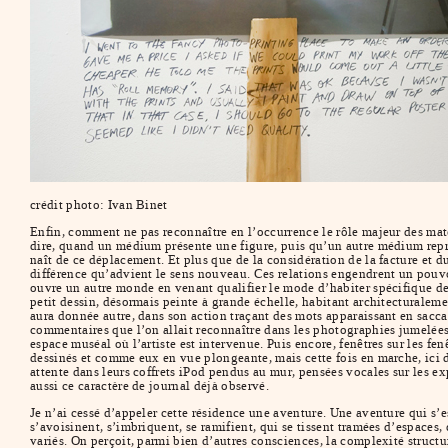
crédit photo: Ivan Binet
Enfin, comment ne pas reconnaître en l’occurrence le rôle majeur des maté
dire, quand un médium présente une figure, puis qu’un autre médium repren
naît de ce déplacement. Et plus que de la considération de la facture et d
différence qu’advient le sens nouveau. Ces relations engendrent un pouvoi
ouvre un autre monde en venant qualifier le mode d’habiter spécifique de 
petit dessin, désormais peinte à grande échelle, habitant architecturalem
aura donnée autre, dans son action traçant des mots apparaissant en saccad
commentaires que l’on allait reconnaître dans les photographies jumelées
espace muséal où l’artiste est intervenue. Puis encore, fenêtres sur les fe
dessinés et comme eux en vue plongeante, mais cette fois en marche, ici da
attente dans leurs coffrets iPod pendus au mur, pensées vocales sur les exp
aussi ce caractère de journal déjà observé.
Je n’ai cessé d’appeler cette résidence une aventure. Une aventure qui s’est
s’avoisinent, s’imbriquent, se ramifient, qui se tissent tramées d’espaces,
variés. On perçoit, parmi bien d’autres consciences, la complexité structur