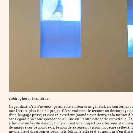
crédit photo: Ivan Binet
Cependant, s’ils s’avèrent pertinents en leur sens général, ils concernent 
une lecture plus fine du projet. C’est vraiment le recours au découpage 
d’un langage privé) et espace extérieur (monde extérieur), et la notion d
sans égard à sa correspondance à l’une ou l’autre catégorie esthétique. 
à fait distinctes du dessin, l’une en tant que projection illusionniste, inté
de marque sur ce monde-ci, le monde extérieur, vision moderne celle-là. D
mythe privé disait-on et ceux, tels Johns, Stella et d’autres, qui s’en dis