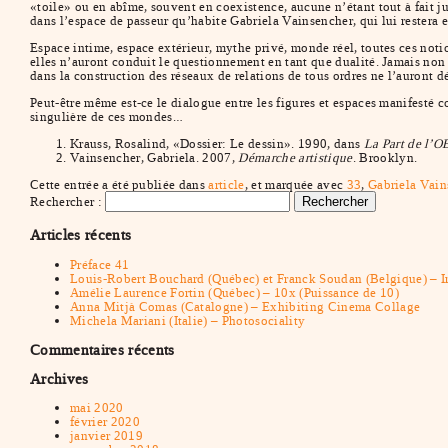
«toile» ou en abîme, souvent en coexistence, aucune n’étant tout à fait j
dans l’espace de passeur qu’habite Gabriela Vainsencher, qui lui restera e
Espace intime, espace extérieur, mythe privé, monde réel, toutes ces noti
elles n’auront conduit le questionnement en tant que dualité. Jamais non 
dans la construction des réseaux de relations de tous ordres ne l’auront d
Peut-être même est-ce le dialogue entre les figures et espaces manifesté
singulière de ces mondes…
Krauss, Rosalind, «Dossier: Le dessin». 1990, dans
La Part de l’OE
Vainsencher, Gabriela. 2007,
Démarche artistique
. Brooklyn.
Cette entrée a été publiée dans
article
, et marquée avec
33
,
Gabriela Vain
Rechercher :
Articles récents
Préface 41
Louis-Robert Bouchard (Québec) et Franck Soudan (Belgique) – In 
Amélie Laurence Fortin (Québec) – 10x (Puissance de 10)
Anna Mitjà Comas (Catalogne) – Exhibiting Cinema Collage
Michela Mariani (Italie) – Photosociality
Commentaires récents
Archives
mai 2020
février 2020
janvier 2019