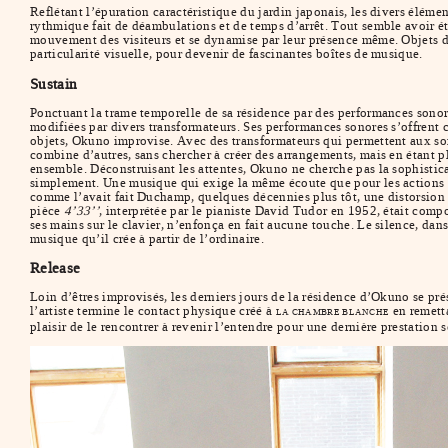
Reflétant l’épuration caractéristique du jardin japonais, les divers élémen
rythmique fait de déambulations et de temps d’arrêt. Tout semble avoir ét
mouvement des visiteurs et se dynamise par leur présence même. Objets de 
particularité visuelle, pour devenir de fascinantes boîtes de musique.
Sustain
Ponctuant la trame temporelle de sa résidence par des performances sonore
modifiées par divers transformateurs. Ses performances sonores s’offrent 
objets, Okuno improvise. Avec des transformateurs qui permettent aux son
combine d’autres, sans chercher à créer des arrangements, mais en étant plu
ensemble. Déconstruisant les attentes, Okuno ne cherche pas la sophistica
simplement. Une musique qui exige la même écoute que pour les actions d
comme l’avait fait Duchamp, quelques décennies plus tôt, une distorsion d
pièce
4’33’’
, interprétée par le pianiste David Tudor en 1952, était comp
ses mains sur le clavier, n’enfonça en fait aucune touche. Le silence, dans 
musique qu’il crée à partir de l’ordinaire.
Release
Loin d’êtres improvisés, les derniers jours de la résidence d’Okuno se pr
l’artiste termine le contact physique créé à
en remetta
LA CHAMBRE BLANCHE
plaisir de le rencontrer à revenir l’entendre pour une dernière prestation 