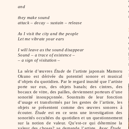
and
they make sound
attack – decay – sustain – release
As I visit the city and the people
Let me vibrate your ears
I will leave as the sound disappear
Sound – a trace of existence –
– a sign of visitation –
La série d’œuvres
Étude
de l’artiste japonais Mamoru
Okuno est dérivée du potentiel sonore et musical
d’objets du quotidien. Par le regard inusité que l’artiste
porte sur eux, des objets banals; des cintres, des
bocaux de vitre, des pailles, deviennent porteurs d’une
sonorité insoupçonnée. Soustraits de leur fonction
d’usage et transformés par les gestes de l’artiste, les
objets se présentent comme des œuvres sonores à
écouter.
Étude
est en ce sens une investigation des
sonorités occultées du quotidien et un questionnement
sur la notion de valeur. Qu’est-ce qui détermine la
valeur des choses? se demande l’artiste. Avec
Étude
,