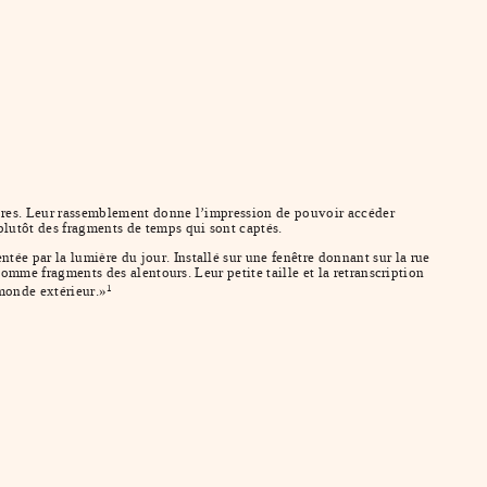
ropres. Leur rassemblement donne l’impression de pouvoir accéder
plutôt des fragments de temps qui sont captés.
ée par la lumière du jour. Installé sur une fenêtre donnant sur la rue
comme fragments des alentours. Leur petite taille et la retranscription
 monde extérieur.»
1