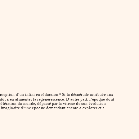
rception d’un infini en réduction.
Si la désuétude attribuée aux
3
tôt à en alimenter la régénérescence. D’autre part, l’époque dont
ccélération du monde, dépassé par la vitesse de son évolution
à l’imaginaire d’une époque demandant encore à explorer et à