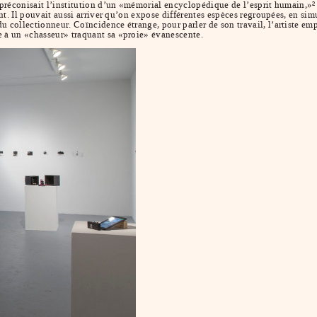
i préconisait l’institution d’un «mémorial encyclopédique de l’esprit humain,»
2
ant. Il pouvait aussi arriver qu’on expose différentes espèces regroupées, en sim
u collectionneur. Coïncidence étrange, pour parler de son travail, l’artiste em
e à un «chasseur» traquant sa «proie» évanescente.