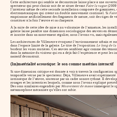
Cette architecture qui semble se déconstruire laisse place à une ouvertu
spectateur qui peut choisir soit de se situer devant
Faire la vague
(2009)
l’intérieur même de cette seconde installation composée de graminées, d
électromécaniques qui créent un double mouvement continuel. Si
Faire
emprisonne artificiellement des fragments de nature, soit des tiges de
constituer à la fois l’œuvre et sa charpente.
À la suite de cette idée de mise à nu volontaire de l’armature, les inst
galerie laisse paraître une dimension sociologique des œuvres en démontr
et inscrite dans un mouvement régulier, nous l’avons vu, mais également
Les architectures de Villeneuve évoquent l’environnement urbain et rural
dans l’espace limité de la galerie. Le titre de l’exposition
Le long de la 
bordent les voies routières. Ces œuvres semblent agir comme des témoins
dans la mémoire du visiteur qui en a déjà fait l’expérience et peut les i
narratif déconstruit.
(Im)matérialité acoustique: le son comme matériau interactif
Si une dimension critique est donnée à voir à travers la configuration sp
temporelle vécue par le spectateur. Déjà, Villeneuve avait expérimenté 
intrinsèque de l’œuvre, soutenue par un cadre sonore rythmé. Il dével
rouages et les interstices lesquels, comme nous l’avons expliqué précéde
Des sons similaires engendrés par
Mouvement de masse
immergent le sp
métamorphose mécanisée qu’elles ont subie.