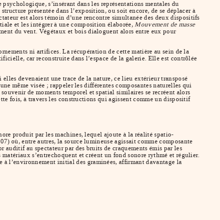
te psychologique, s’insérant dans les représentations mentales du
structure présentée dans l’exposition, ou soit encore, de se déplacer à
ctateur est alors témoin d’une rencontre simultanée des deux dispositifs
tiale et les intégrer à une composition élaborée,
Mouvement de masse
ment du vent. Végétaux et bois dialoguent alors entre eux pour
rnements ni artifices. La récupération de cette matière au sein de la
cielle, car reconstruite dans l’espace de la galerie. Elle est contrôlée
elles devenaient une trace de la nature, ce lieu extérieur transposé
 une même visée ; rappeler les différentes composantes naturelles qui
 souvenir de moments temporel et spatial similaires se recréent alors
tte fois, à travers les constructions qui agissent comme un dispositif
ore produit par les machines, lequel ajoute à la réalité spatio-
07) où, entre autres, la source lumineuse agissait comme composante
r auditif au spectateur par des bruits de craquements émis par les
es matériaux s’entrechoquent et créent un fond sonore rythmé et régulier.
 à l’environnement initial des graminées, affirmant davantage la