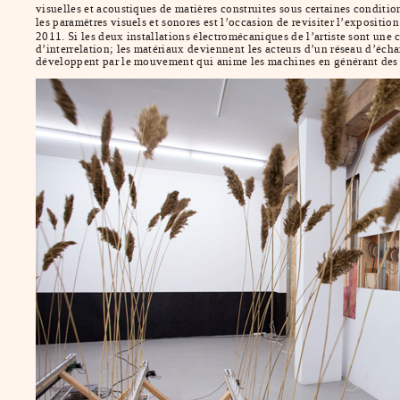
visuelles et acoustiques de matières construites sous certaines conditio
les paramètres visuels et sonores est l’occasion de revisiter l’expositio
2011. Si les deux installations électromécaniques de l’artiste sont une
d’interrelation; les matériaux deviennent les acteurs d’un réseau d’échan
développent par le mouvement qui anime les machines en générant des vi