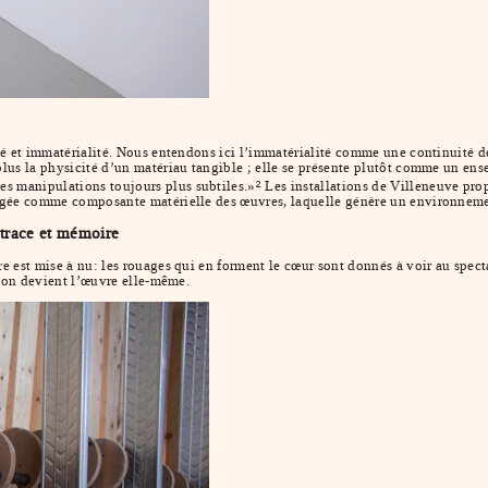
ité et immatérialité. Nous entendons ici l’immatérialité comme une continuité de
 plus la physicité d’un matériau tangible ; elle se présente plutôt comme un e
es manipulations toujours plus subtiles.»
Les installations de Villeneuve prop
2
isagée comme composante matérielle des œuvres, laquelle génère un environnem
 trace et mémoire
e est mise à nu: les rouages qui en forment le cœur sont donnés à voir au spectate
ation devient l’œuvre elle-même.