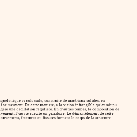
squelettique et colossale, construite de matériaux solides, en
ui se meuvent. De cette manière, à la vision infrangible qu’aurait pu
gère une oscillation régulière. En d’autres termes, la composition de
mouvement, l’œuvre suscite un paradoxe. Le démantèlement de cette
uvertures, fractures ou fissures forment le corps de la structure.