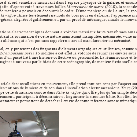
re d’abord visuelle, s’inscrivant dans l’espace physique de la galerie, et ensui
 afin d’apercevoir à travers ses failles
Mouvement de masse
(2010), la seconde 
e manière à pouvoir en découvrir le cadre. D’une manière ou de l’autre, le spe
 la vague
utilise les éléments naturels du bois pour en déformer l’apparence ini
 végétaux alignées régulièrement et, par un procédé mécanique, simule le mouve
allations électromécaniques donnent à voir des matériaux bruts transformés sans o
ant la soumission de cette nature maintenant manipulée, mécanisée, voire artifi
 aliénant qui n’est pas sans rappeler un travail manufacturier ou mécanisé.
, en y présentant des fragments d’éléments organiques et utilitaires, comme si 
20 en passant par la 15
indique à cet effet la volonté de réunir ces œuvres sous
 d’un passé lié à une histoire collective ou personnelle. La réminiscence et le
maginer à nouveau par le biais de cette scénographie, de manière fictionnelle ce
atiale des installations en mouvement, elle prend tout son sens par l’aspect son
les notions de lumière et de son dans l’installation électromécanique
Trace
(20
oppe cette dimension sonore dans
Faire la vague
qui offre plus qu’un simple déco
mment, participent à déconstruire et fragmenter la structure bâtie. En effet, l
ectateur et permettent de détacher l’œuvre de toute référence sonore mimétique