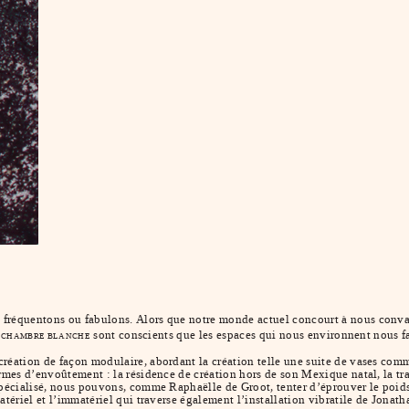
fréquentons ou fabulons. Alors que notre monde actuel concourt à nous convainc
sont conscients que les espaces qui nous environnent nous f
 CHAMBRE BLANCHE
réation de façon modulaire, abordant la création telle une suite de vases comm
formes d’envoûtement : la résidence de création hors de son Mexique natal, la 
spécialisé, nous pouvons, comme Raphaëlle de Groot, tenter d’éprouver le poids
atériel et l’immatériel qui traverse également l’installation vibratile de Jonat