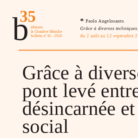
35
b
*
Paolo Angelosanto.
éditions
Grâce à diverses techniques,
la Chambre Blanche
du 2 août au 12 septembre 
bulletin n°35 - 2010
Grâce à divers
pont levé entr
désincarnée e
social