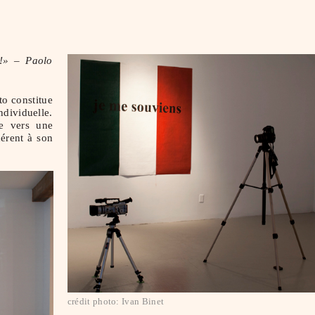
e!» – Paolo
to constitue
ndividuelle.
ée vers une
hérent à son
crédit photo: Ivan Binet