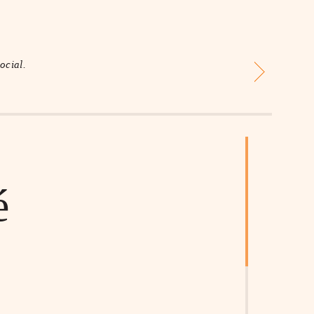
ocial.
é