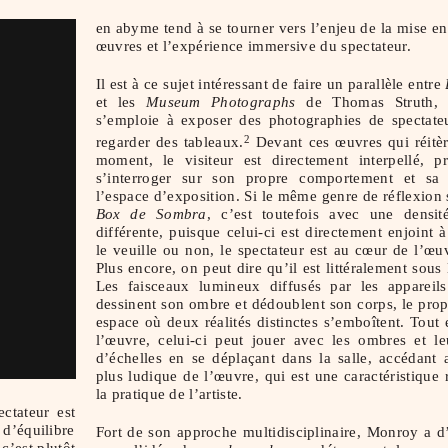
en abyme tend à se tourner vers l’enjeu de la mise en
œuvres et l’expérience immersive du spectateur.
Il est à ce sujet intéressant de faire un parallèle entre
et les
Museum Photographs
de Thomas Struth, 
s’emploie à exposer des photographies de spectateu
regarder des tableaux.
Devant ces œuvres qui réitèr
2
moment, le visiteur est directement interpellé, p
s’interroger sur son propre comportement et sa 
l’espace d’exposition. Si le même genre de réflexion 
Box de Sombra
, c’est toutefois avec une densi
différente, puisque celui-ci est directement enjoint à
le veuille ou non, le spectateur est au cœur de l’œ
Plus encore, on peut dire qu’il est littéralement sous 
Les faisceaux lumineux diffusés par les appareils
dessinent son ombre et dédoublent son corps, le prop
espace où deux réalités distinctes s’emboîtent. Tout 
l’œuvre, celui-ci peut jouer avec les ombres et le
d’échelles en se déplaçant dans la salle, accédant a
plus ludique de l’œuvre, qui est une caractéristique 
la pratique de l’artiste.
ectateur est
 d’équilibre
Fort de son approche multidisciplinaire, Monroy a d’