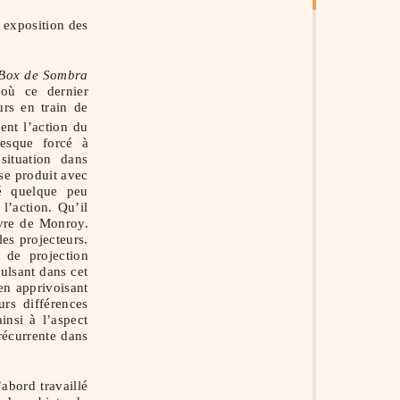
 exposition des
Box de Sombra
où ce dernier
rs en train de
ent l’action du
resque forcé à
situation dans
se produit avec
té quelque peu
 l’action. Qu’il
uvre de Monroy.
les projecteurs.
 de projection
ulsant dans cet
en apprivoisant
urs différences
insi à l’aspect
récurrente dans
abord travaillé